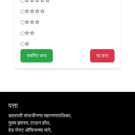
⭐️⭐️⭐️⭐️⭐️
⭐️⭐️⭐️⭐️
⭐️⭐️⭐️
⭐️⭐️
⭐️
सबमिट करा
रद्द करा
पत्ता
छत्रपती संभाजीनगर महानगरपालिका,
मुख्य इमारत, टाऊन हॉल,
हेड पोस्ट ऑफिसच्या मागे,